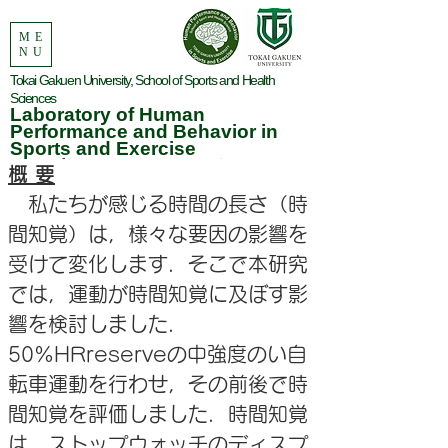
ME
NU
Tokai Gakuen University, School of Sports and Health
Sciences
Laboratory of Human
Performance and Behavior in
Sports and Exercise
Human performance and Behavior in Sports and Exercise
概 要
　私たちが感じる時間の長さ（時
間知覚）は，様々な要因の影響を
受けて変化します．そこで本研究
では，運動が時間知覚に及ぼす影
響を検討しました．
50%HRreserveの中強度のい自
転車運動を行わせ，その前後で時
間知覚を評価しました．時間知覚
は，ストップウォッチのディスプ