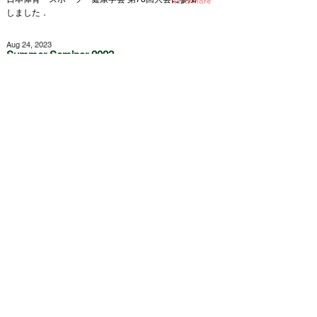
Read More
しました．
Aug 24, 2023
Summer Seminar 2023
Summer Seminar 2023 を開催しました
Read More
Jul 15, 2023
学びの体験講座
学びの体験講座を担当しました
Read More
May 11, 2023
救命講習会
救命講習会を実施しました
Read More
Mar 18, 2023
三好池100 km マラソン
三好池にて100 km マラソンの測定を行いました．
Read More
Mar 7, 2023
研究助成（大学体育連合）
全国大学体育連合の研究助成に採択いただきまし
Read More
た．