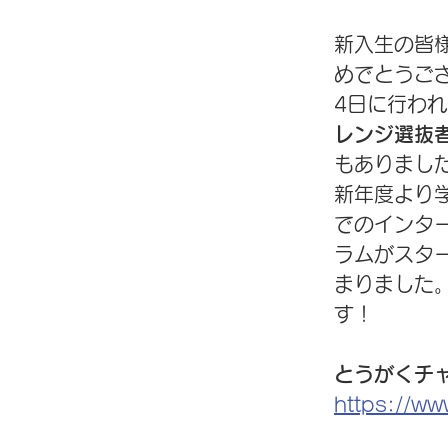
新入生の皆
めでとうご
4日に行われ
レンジ選抜
もありまし
新年度より
でのインタ
ラムがスタ
まりました
す！
とうがくチ
https://ww