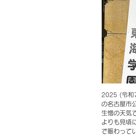
2025 (令
の名古屋市
生憎の天気
よりも見頃
で賑わって