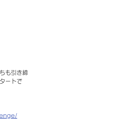
ちも引き締
タートで
lenge/